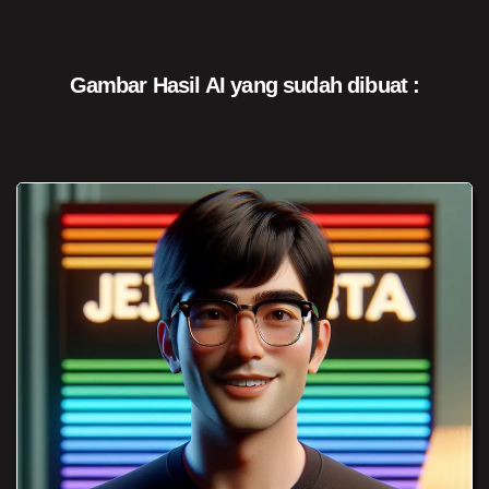
Gambar Hasil AI yang sudah dibuat :